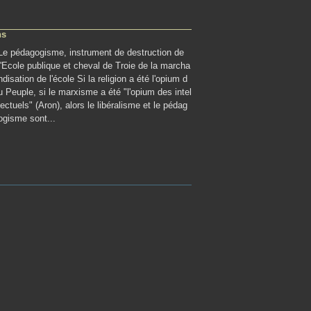
ns
Le pédagogisme, instrument de destruction de
l'Ecole publique et cheval de Troie de la marcha
ndisation de l'école Si la religion a été l'opium d
u Peuple, si le marxisme a été "l'opium des intel
lectuels" (Aron), alors le libéralisme et le pédag
ogisme sont...