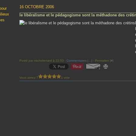
16 OCTOBRE 2006
pour
ilieux
le libéralisme et le pédagogisme sont la méthadone des créti
les
Posté par michelrenard à 22:53 -
Commentaires [
…
]
- Permalien [
#
]
Vous aimez ?
1 vote