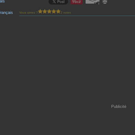
als
français
Vous aimez ?
2 votes
Publicité