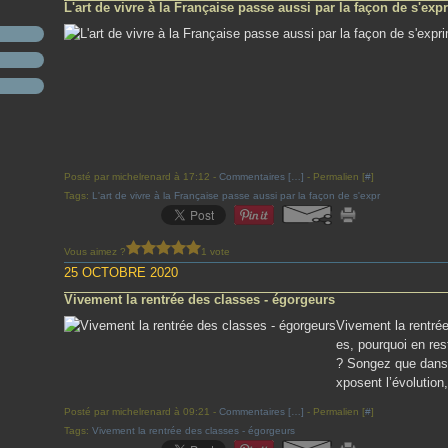
L'art de vivre à la Française passe aussi par la façon de s'expr
Posté par michelrenard à 17:12 -
Commentaires [
…
]
- Permalien [
#
]
Tags:
L'art de vivre à la Française passe aussi par la façon de s'expr
Vous aimez ?
1 vote
25 OCTOBRE 2020
Vivement la rentrée des classes - égorgeurs
Vivement la rentré
es, pourquoi en rest
? Songez que dans l
xposent l’évolution,
Posté par michelrenard à 09:21 -
Commentaires [
…
]
- Permalien [
#
]
Tags:
Vivement la rentrée des classes - égorgeurs