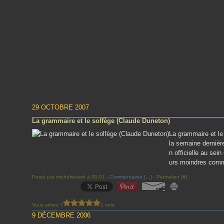
29 OCTOBRE 2007
La grammaire et le solfège (Claude Duneton)
La grammaire et le
la semaine dernièr
n officielle au sein
urs moindres commu
Posté par michelrenard à 00:01 -
Commentaires [
…
]
- Permalien [
#
]
Vous aimez ?
1 vote
9 DÉCEMBRE 2006