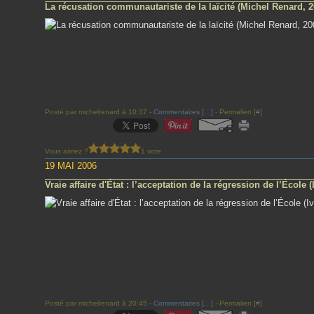
La récusation communautariste de la laïcité (Michel Renard, 2
Posté par michelrenard à 10:37 -
Commentaires [
…
]
- Permalien [
#
]
Vous aimez ?
1 vote
19 MAI 2006
Vraie affaire d'État : l’acceptation de la régression de l’École 
Posté par michelrenard à 20:45 -
Commentaires [
…
]
- Permalien [
#
]