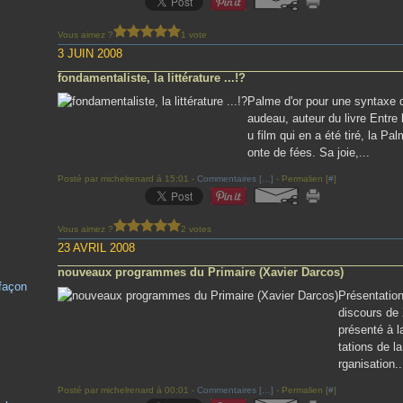
Vous aimez ?
1 vote
3 JUIN 2008
fondamentaliste, la littérature ...!?
Palme d'or pour une syntaxe
audeau, auteur du livre Entre 
u film qui en a été tiré, la P
onte de fées. Sa joie,...
Posté par michelrenard à 15:01 -
Commentaires [
…
]
- Permalien [
#
]
Vous aimez ?
2 votes
23 AVRIL 2008
nouveaux programmes du Primaire (Xavier Darcos)
 façon
Présentatio
discours de 
présenté à l
tations de la
rganisation..
Posté par michelrenard à 00:01 -
Commentaires [
…
]
- Permalien [
#
]