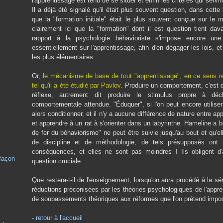
l'apprentissage est tenu de se situer et enfin les critères qui servi
Il a déjà été signalé qu'il était plus souvent question, dans cette
que la "formation initiale" était le plus souvent conçue sur le 
clairement ici que la "formation" dont il est question tient dava
rapport à la psychologie béhavioriste s'impose encore une
essentiellement sur l'apprentissage, afin d'en dégager les lois, e
les plus élémentaires.
Or,
le mécanisme de base de tout "apprentissage", en ce sens rest
tel qu'il a été étudié par Pavlov
. Produire un comportement, c'est d
réflexe, autrement dit produire le stimulus propre à déc
comportementale attendue. "Éduquer", si l'on peut encore utiliser
alors conditionner, et il n'y a aucune différence de nature entre app
et apprendre à un rat à s'orienter dans un labyrinthe. Hameline a b
de fer du béhaviorisme" ne peut être suivie jusqu'au bout et qu'ell
de discipline et de méthodologie, de tels présupposés ont
conséquences, et elles ne sont pas moindres ! Ils obligent d
 façon
question cruciale :
Que restera-t-il de l'enseignement, lorsqu'on aura procédé à la sé
réductions préconisées par les théories psychologiques de l'appre
de soubassements théoriques aux réformes que l'on prétend impose
-
retour à l'accueil