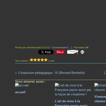
Posté par michelrenard à 01:32 -
Commentaires [
…
]
- Permalien [
#
]
Vous aimez ?
1 vote
L'imposture pédagogique - III (Bernard Berthelot)
L
Vous aimerez aussi :
accueil
Vivemen
L'art de vivre à la
classes
Française passe aussi