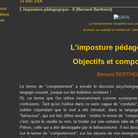
14 MAI 2006
pour
L'imposture pédagogique - II (Bernard Berthelot)
ilieux
les
Le behaviorisme interprète tout c
(humain ou animal) en termes de "stimu
L'imposture pédago
Objectifs et comp
Bernard BERTHE
Le terme de "comportement" a envahi le discours psychologiq
langage courant, jusque sur les bulletins scolaires !
Or, ce terme que l'on utilise innocemment comme synonyme 
confusions. Tant qu'on l'utilise dans ce sens vague de "conduite",
oublier cependant que le mot a été introduit, dans le langage
"behaviour", qui est loin d'être neutre : mettre le terme de "comp
c'est, qu'on le veuille ou non, la fonder sur une certaine idée de 
Piéron, celle qui a été développée par le béhaviorisme. Il est donc 
sur le terme de "comportement", sur les raisons de son émergence