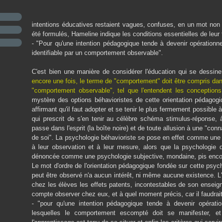
intentions éducatives restaient vagues, confuses, en un mot non o
été formulés, Hameline indique les conditions essentielles de leur 
- "Pour qu'une intention pédagogique tende à devenir opérationnell
identifiable par un comportement observable".
C'est bien une manière de considérer l'éducation qui se dessin
encore une fois, le terme de "comportement" doit être compris dans
"comportement observable", tel que l'entendent les conceptions
mystère des options béhavioristes de cette orientation pédagogiqu
affirmant qu'il faut adopter et se tenir le plus fermement possible à
qui prescrit de s'en tenir au célèbre schéma stimulus-réponse, 
passe dans l'esprit (la boîte noire) et de toute allusion à une "co
de soi". La psychologie béhavioriste se pose en effet comme une "p
à leur observation et à leur mesure, alors que la psychologie
dénoncée comme une psychologie subjective, mondaine, pis encore
Le mot d'ordre de l'orientation pédagogique fondée sur cette psych
peut être observé n'a aucun intérêt, ni même aucune existence. L
chez les élèves les effets patents, incontestables de son enseig
compte observer chez eux, et à quel moment précis, car il faudrait
- "pour qu'une intention pédagogique tende à devenir opératio
lesquelles le comportement escompté doit se manifester, et 