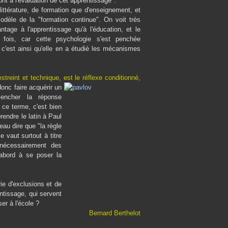
ront à l'évaluation de cet apprentissage".
 littérature, de formation que d'enseignement, et
modèle de la "formation continue". On voit très
ntage à l'apprentissage qu'à l'éducation, et le
 fois, car cette psychologie s'est penchée
t c'est ainsi qu'elle en a étudié les mécanismes
reint et technique, est le réflexe
conditionné,
onc faire acquérir un
lencher la réponse
 ce terme, c'est bien
rendre le latin à Paul
eau dire que "la règle
e vaut surtout à titre
 nécessairement des
'abord à se poser la
rie d'exclusions et de
ntissage, qui servent
r à l'école ?
Bernard Berthelot