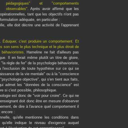
pédagogiques" et "comportements
observables"
. Après avoir affirmé que les
pérationnelles, tant que les objectifs n'ont pas
formulation adéquate, en particulier :
e, elle doit décrire une activité de l'apprenant
e.
Éduquer, c'est produire un comportement. Et
 son sens le plus technique et le plus étroit de
 béhavioristes
. Hameline ne fait d'ailleurs pas
e. Il en ferait même plutôt un titre de gloire,
 "la règle de fer" de la psychologie béhavioriste,
à l'exclusion de toute hypothèse sur ce qui se
nnaissance de la vie mentale" ou à la "conscience
sychologie objective", qui s'en tient aux faits,
 qui admet les "données de la conscience" est
 si c'est possible, philosophique.
ologie est donc de "voir pour croire". Ce qui ne
'enseignant doit donc être en mesure d'observer
nement, de dire à l'avance quel comportement il
 encore :
nnelle, qu'elle mentionne les conditions dans
qu'elle indique le niveau d'exigence auquel