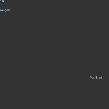
als
français
Publicité