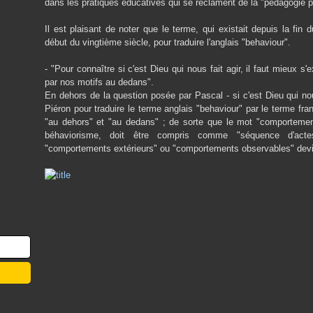
dans les pratiques éducatives qui se réclament de la "pédagogie pa
Il est plaisant de noter que le terme, qui existait depuis la fin
début du vingtième siècle, pour traduire l'anglais "behaviour".
- "Pour connaître si c'est Dieu qui nous fait agir, il faut mieux
par nos motifs au dedans".
En dehors de la question posée par Pascal - si c'est Dieu qui nous
Piéron pour traduire le terme anglais "behaviour" par le terme fra
"au dehors" et "au dedans" ; de sorte que le mot "comportement
béhaviorisme, doit être compris comme "séquence d'actes 
"comportements extérieurs" ou "comportements observables" devi