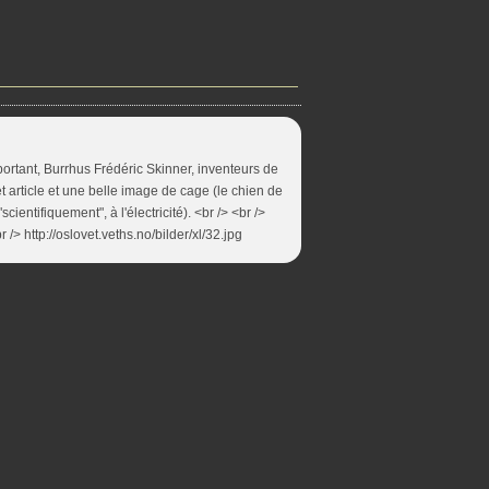
portant, Burrhus Frédéric Skinner, inventeurs de
 article et une belle image de cage (le chien de
scientifiquement", à l'électricité). <br /> <br />
> http://oslovet.veths.no/bilder/xl/32.jpg