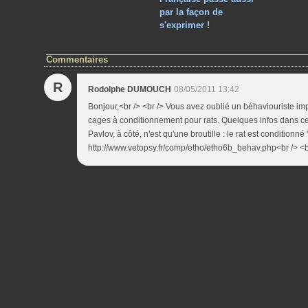
par la façon de
s'exprimer !
Commentaires
R
Rodolphe DUMOUCH
08/05/2011 13:42
Bonjour,<br /> <br /> Vous avez oublié un béhaviouriste im
cages à conditionnement pour rats. Quelques infos dans cet
Pavlov, à côté, n'est qu'une broutille : le rat est conditionné "
http://www.vetopsy.fr/comp/etho/etho6b_behav.php<br /> <br /