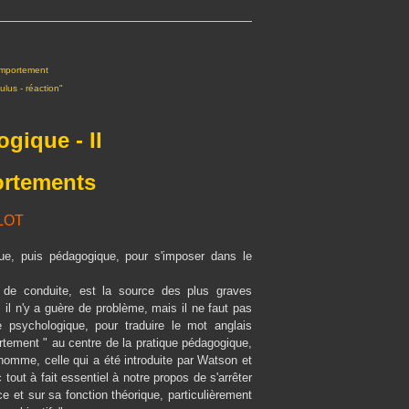
omportement
lus - réaction"
gique - II
ortements
LOT
ue, puis pédagogique, pour s'imposer dans le
de conduite, est la source des plus graves
 il n'y a guère de problème, mais il ne faut pas
 psychologique, pour traduire le mot anglais
ortement " au centre de la pratique pédagogique,
l'homme, celle qui a été introduite par Watson et
tout à fait essentiel à notre propos de s'arrêter
 et sur sa fonction théorique, particulièrement