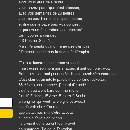
alors vous êtes déjà rentré,
vous savez pas c'que c'est d'bosser,
avec vos semaines de 20 heures,
vous bossez bien moins qu'un facteur,
et dire que je paye tous vos congés,
et puis vous êtes même pas bronzés".
Cent copies à corriger,
2-3 Prozac, 8 cafés,
Mais j'l'entends quand même dire d'en bas
"J'compte même pas la sécurité d'l'emploi".
C'ui aux lunettes, c'est mon surdoué.
Il sait écrire son nom sans fautes, il sait compter, wow !
Bah, c'est pas mal pour un 3e. Il faut savoir s'en contenter.
C'est clair qu'un intello pareil, il va se faire racketter.
35 élèves, cette année, j'leur ai d'mandé
c'qu'ils voulaient faire comme métier
J'ai 10 Zidane, 15 Amel Bent et 9 Booba
un original qui veut faire vigile et avocat
il a dû voir chez Courbet,
que c'était pas mal d'être avocat
si jamais t'allais en prison.
Ils croient qu'ils auront leur brevet
en regardant l'Île de la Tentation.