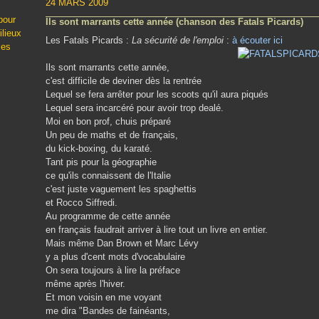
24 MARS 2009
pour
Ils sont marrants cette année (chanson des Fatals Picards)
ilieux
Les Fatals Picards :
La sécurité de l'emploi
:
à écouter ici
les
Ils sont marrants cette année,
c'est difficile de deviner dès la rentrée
Lequel se fera arrêter pour les scoots qu'il aura piqués
Lequel sera incarcéré pour avoir trop dealé.
Moi en bon prof, chuis préparé
Un peu de maths et de français,
du kick-boxing, du karaté.
Tant pis pour la géographie
ce qu'ils connaissent de l'Italie
c'est juste vaguement les spaghettis
et Rocco Siffredi.
Au programme de cette année
en français faudrait arriver à lire tout un livre en entier.
Mais même Dan Brown et Marc Lévy
y a plus d'cent mots d'vocabulaire
On sera toujours à lire la préface
même après l'hiver.
Et mon voisin en me voyant
me dira "Bandes de fainéants,