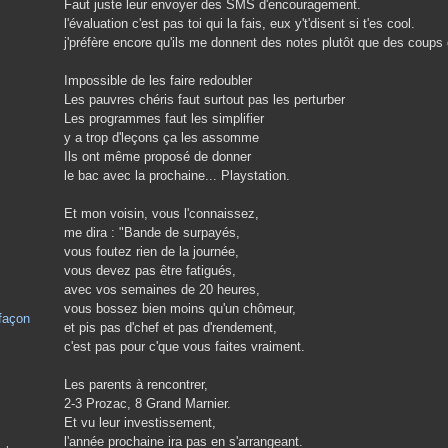
Faut juste leur envoyer des SMS d'encouragement.
l'évaluation c'est pas toi qui la fais, eux y't'disent si t'es cool.
j'préfère encore qu'ils me donnent des notes plutôt que des coups 
Impossible de les faire redoubler
Les pauvres chéris faut surtout pas les perturber
Les programmes faut les simplifier
y a trop d'leçons ça les assomme
Ils ont même proposé de donner
le bac avec la prochaine... Playstation.
Et mon voisin, vous l'connaissez,
me dira : "Bande de surpayés,
vous foutez rien de la journée,
vous devez pas être fatigués,
avec vos semaines de 20 heures,
vous bossez bien moins qu'un chômeur,
 façon
et pis pas d'chef et pas d'rendement,
c'est pas pour c'que vous faites vraiment.
Les parents à rencontrer,
2-3 Prozac, 8 Grand Marnier.
Et vu leur investissement,
l'année prochaine ira pas en s'arrangeant.