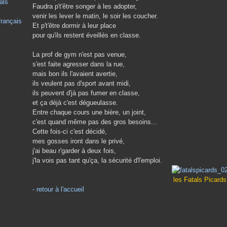
als
Faudra p't'être songer à les adopter,
venir les lever le matin, le soir les coucher.
français
Et p't'être dormir à leur place
pour qu'ils restent éveillés en classe.
La prof de gym n'est pas venue,
s'est faite agresser dans la rue,
mais bon ils l'avaient avertie,
ils veulent pas d'sport avant midi,
ils peuvent d'jà pas fumer en classe,
et ça déjà c'est dégueulasse.
Entre chaque cours une bière, un joint,
c'est quand même pas des gros besoins...
Cette fois-ci c'est décidé,
mes gosses iront dans le privé,
j'ai beau r'garder à deux fois,
j'la vois pas tant qu'ça, la sécurité d'l'emploi.
les Fatals Picards
-
retour à l'accueil