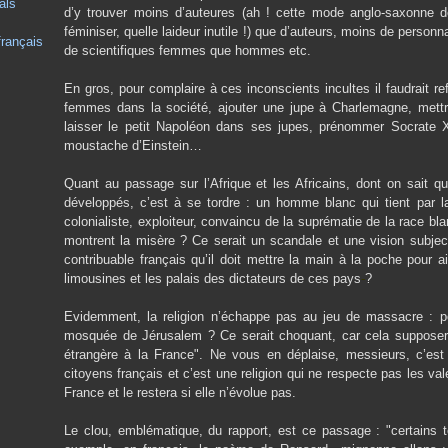
als
d’y trouver moins d’auteures (ah ! cette mode anglo-saxonne 
féminiser, quelle laideur inutile !) que d’auteurs, moins de perso
français
de scientifiques femmes que hommes etc.
En gros, pour complaire à ces inconscients incultes il faudrait refa
femmes dans la société, ajouter une jupe à Charlemagne, mettre
laisser le petit Napoléon dans ses jupes, prénommer Socrate
moustache d’Einstein…
Quant au passage sur l’Afrique et les Africains, dont on sait qu
développés, c’est à se tordre : un homme blanc qui tient par la
colonialiste, exploiteur, convaincu de la suprématie de la race b
montrent la misère ? Ce serait un scandale et une vision subje
contribuable français qu’il doit mettre la main à la poche pour ai
limousines et les palais des dictateurs de ces pays
-
?
Evidemment, la religion n’échappe pas au jeu de massacre : pou
mosquée de Jérusalem ? Ce serait choquant, car cela supposerai
étrangère à la France". Ne vous en déplaise, messieurs, c’est 
citoyens français et c’est une religion qui ne respecte pas les va
France et le restera si elle n’évolue pas.
Le clou, emblématique, du rapport, est ce passage : "certains t