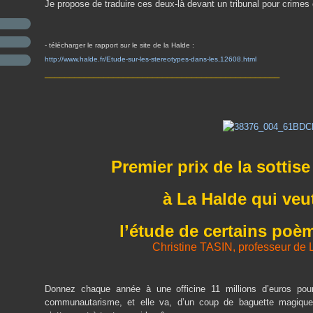
Je propose de traduire ces deux-là devant un tribunal pour crimes
- télécharger le rapport sur le site de la Halde :
http://www.halde.fr/Etude-
sur-les-stereotypes-dans-l
es,12608.html
________________________________________________
Premier prix de la sottise 
à La Halde
qui veut
l’étude de certains po
Christine TASIN, professeur de L
Donnez chaque année à une officine 11 millions d’euros pour
communautarisme, et elle va, d’un coup de baguette magique