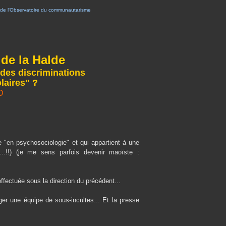
de l'Observatoire du communautarisme
 de la Halde
des discriminations
laires" ?
D
e "en psychosociologie" et qui appartient
à une
ic...!!) (je me sens parfois devenir maoïste :
effectuée sous la direction du précédent...
er une équipe de sous-incultes... Et la presse