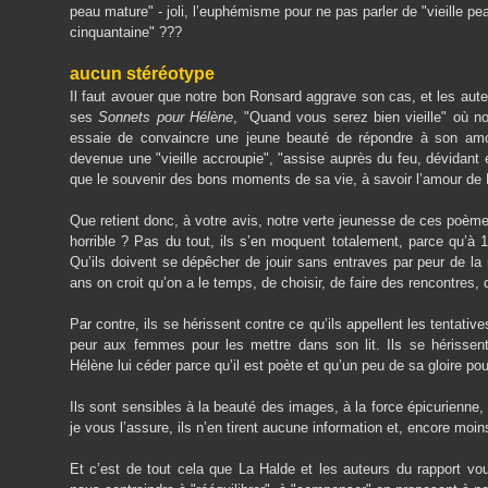
peau mature" - joli, l’euphémisme pour ne pas parler de "vieille peau
cinquantaine" ???
aucun stéréotype
Il faut avouer que notre bon Ronsard aggrave son cas, et les auteu
ses
Sonnets pour Hélène
, "Quand vous serez bien vieille" où no
essaie de convaincre une jeune beauté de répondre à son amour.
devenue une "vieille accroupie", "assise auprès du feu, dévidant et 
que le souvenir des bons moments de sa vie, à savoir l’amour de
Que retient donc, à votre avis, notre verte jeunesse de ces poèm
horrible ? Pas du tout, ils s’en moquent totalement, parce qu’à 1
Qu’ils doivent se dépêcher de jouir sans entraves par peur de la 
ans on croit qu’on a le temps, de choisir, de faire des rencontres, 
Par contre, ils se hérissent contre ce qu’ils appellent les tentati
peur aux femmes pour les mettre dans son lit. Ils se hérissent 
Hélène lui céder parce qu’il est poète et qu’un peu de sa gloire pourra
Ils sont sensibles à la beauté des images, à la force épicurienne,
je vous l’assure, ils n’en tirent aucune information et, encore mo
Et c’est de tout cela que La Halde et les auteurs du rapport voud