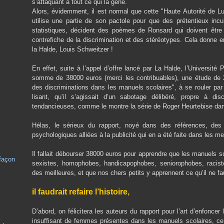
s’attaquant à tout ce qui la gêne.
Alors, évidemment, il est normal que cette "Haute Autorité de Lut
utilise une partie de son pactole pour que des prétentieux incu
statistiques, décident des poèmes de Ronsard qui doivent être
contrefiche de la discrimination et des stéréotypes. Cela donne e
la Halde, Louis Schweitzer !
En effet, suite à l’appel d’offre lancé par La Halde, l’Universit
somme de 38000 euros (merci les contribuables), une étude de 2
des discriminations dans les manuels scolaires", à se rouler par
lisant, qu’il s’agissait d’un sabotage délibéré, propre à 
tendancieuses, comme le montre la série de Roger Heurtebise da
Hélas, le sérieux du rapport, noyé dans des références, des c
psychologiques alliées à la publicité qui en a été faite dans les me
Il fallait débourser 38000 euros pour apprendre que les manuels s
 façon
sexistes, homophobes, handicapophobes, seniorophobes, raciste
des meilleures, et que nos chers petits y apprennent ce qu’il ne fa
il faudrait refaire l’histoire,
D’abord, on félicitera les auteurs du rapport pour l’art d’enfoncer
insuffisant de femmes présentes dans les manuels scolaires, ce