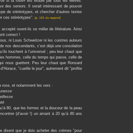
r si la rose» est étudié par tous les élèves.
 des seniors. Il serait intéressant de pouvoir
pe de stéréotypes, et chercher d’autres textes
er ces stéréotypes".
[p. 181 du rapport]
 accepté osent-ils se mêler de littérature. Ainsi
ent correct !
ous, ni Louis Schweitzer ni les cuistres auteurs
es de nos descendants, c’est déjà une consolation
ils touchent à l’universel ; peu leur chaut que
des hommes, celle du temps qui passe, celle de
t qui nous guettent. Peu leur chaut que Ronsard
’Horace, "cueille le jour", autrement dit "profite
a rose
, et notamment les vers :
eunesse
eillesse
uté
qu’à 80, que les formes et la douceur de la peau
rencontrer (d’avoir !) un amant à 20 qu’à 80 ans
 me disent que je dois acheter des crèmes "pour