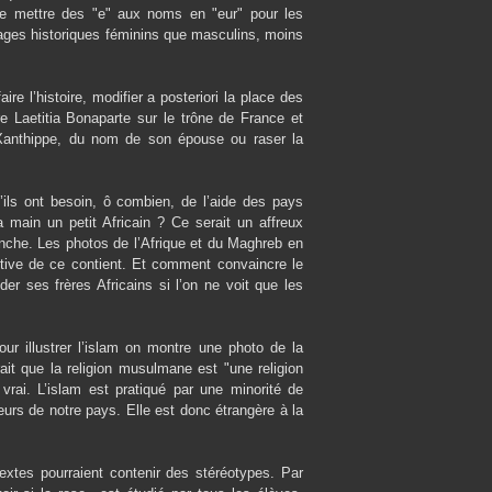
de mettre des "e" aux noms en "eur" pour les
nnages historiques féminins que masculins, moins
ire l’histoire, modifier a posteriori la place des
 Laetitia Bonaparte sur le trône de France et
 Xanthippe, du nom de son épouse ou raser la
’ils ont besoin, ô combien, de l’aide des pays
 main un petit Africain ? Ce serait un affreux
lanche. Les photos de l’Afrique et du Maghreb en
ctive de ce contient. Et comment convaincre le
der ses frères Africains si l’on ne voit que les
r illustrer l’islam on montre une photo de la
t que la religion musulmane est "une religion
vrai. L’islam est pratiqué par une minorité de
leurs de notre pays. Elle est donc étrangère à la
extes pourraient contenir des stéréotypes. Par