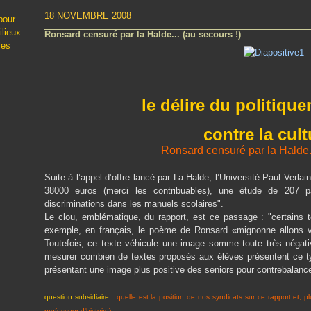
18 NOVEMBRE 2008
pour
ilieux
Ronsard censuré par la Halde... (au secours !)
les
le délire du politiqu
contre la cult
Ronsard censuré par la Halde..
Suite à l’appel d’offre lancé par La Halde, l’Université Paul Ver
38000 euros (merci les contribuables), une étude de 207 p
discriminations dans les manuels scolaires".
Le clou, emblématique, du rapport, est ce passage : "certains t
exemple, en français, le poème de Ronsard «mignonne allons voi
Toutefois, ce texte véhicule une image somme toute très négative
mesurer combien de textes proposés aux élèves présentent ce ty
présentant une image plus positive des seniors pour contrebalanc
question subsidiaire :
quelle est la position de nos syndicats sur ce rapport et, p
professeur d'histoire)