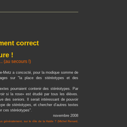
ement correct
ure !
. (au secours !)
laine-Metz a concocté, pour la modique somme de
ages sur "la place des stéréotypes et des
extes pourraient contenir des stéréotypes. Par
r si la rose» est étudié par tous les élèves.
 des seniors. Il serait intéressant de pouvoir
pe de stéréotypes, et chercher d’autres textes
er ces stéréotypes".
novembre 2008
lus généralement, sur le rôle de la Halde ? (Michel Renard,