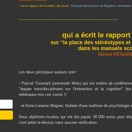
- sur le rapport de la Halde, lire aussi :
François Devoucoux du Buysson, fondateur 
________________________________________________
qui a écrit le rapport
sur "la place des stéréotypes et
dans les manuels sco
Michel RENAR
Les deux principaux auteurs sont :
- Pascal Tisserant (université Metz) qui est maître de conférenc
"équipe transdisciplinaire sur l'interaction et la cognition" (s
rééduquez-moi ces zozos !)
- et Anne-Lorraine Wagner, titulaire d'une maîtrise de psychologie 
Deux diplômés-incultes qui ont été payés 38 000 euros pour dirig
s'est jetée la-dessus sans aucune vérification.