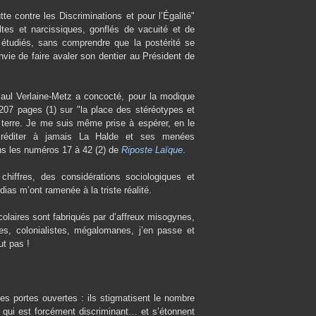
te contre les Discriminations et pour l’Égalité"
ltes et narcissiques, gonflés de vacuité et de
 étudiés, sans comprendre que la postérité se
nvie de faire avaler son dentier au Président de
é Paul Verlaine-Metz a concocté, pour la modique
07 pages (1) sur "la place des stéréotypes et
 terre. Je me suis même prise à espérer, en le
discréditer à jamais La Halde et ses menées
ns les numéros 17 à 42 (2) de
Riposte Laïque
.
hiffres, des considérations sociologiques et
dias m’ont ramenée à la triste réalité.
colaires sont fabriqués par d’affreux misogynes,
s, colonialistes, mégalomanes, j’en passe et
ut pas !
 les portes ouvertes : ils stigmatisent le nombre
 qui est forcément discriminant… et s’étonnent