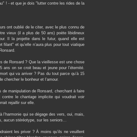
" ! - et que je dois "lutter contre les rides de la
rs ont oublié de le citer, avec le plus connu de
tre vieux (il a plus de 50 ans) poète libidineux
 Il la projette dans le futur, quand elle est
filant" et qu’elle n’aura plus pour tout viatique
 Ronsard.
es de Ronsard ? Que la vieillesse est une chose
5 ans on se croit beau et jeune pour l’éternité.
mort qui va arriver ? Pas du tout parce qu’à 15
de chercher le bonheur et l’amour.
ves de manipulation de Ronsard, cherchant à faire
contre le chantage implicite qui voudrait voir
it rejaillir sur elle.
 à l’harmonie qui se dégage des vers, oui, mais,
ins, aucun stéréotype, sur les seniors…
raient les priver ? À moins qu’ils ne veuillent