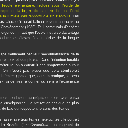
'école élémentaire, rédigés sous l'égide de
esprit de la loi, ni de la lettre de son décret
 la lumière des rapports d'Alain Bentolila
. Les
, alors qu'il aurait fallu en revenir au moins au
hevènement (1985). Et il serait vain d'espérer
igence : il faut que l'école instruise davantage
onduire les élèves à la maîtrise de la langue
dicapé seulement par leur méconnaissance de la
mbitieux et complexes. Dans l'intention louable
 littérature, on a construit ces programmes autour
. On n'avait pas prévu que cela stériliserait
littéraires) parce que, dans la pratique, le sens
re», si ce n'est à donner du sens à l'expérience
ammes conduisent au mépris du sens, c'est parce
as enseignables. La preuve en est que les plus
s de bac qui respectent le sens des textes.
rassemble trois textes hétéroclites : le
portrait
 La Bruyère (
Les Caractères
), un fragment de