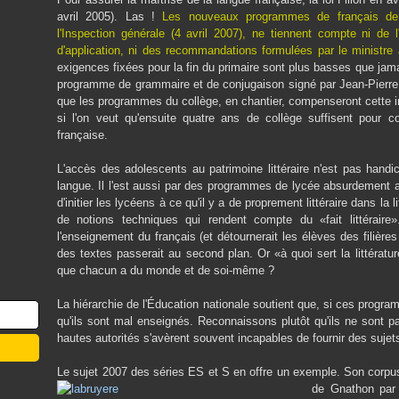
avril 2005). Las !
Les nouveaux programmes de français de l
l'Inspection générale (4 avril 2007), ne tiennent compte ni de l'
d'application, ni des recommandations formulées par le ministre à
exigences fixées pour la fin du primaire sont plus basses que jamais
programme de grammaire et de conjugaison signé par Jean-Pierre C
que les programmes du collège, en chantier, compenseront cette ind
si l'on veut qu'ensuite quatre ans de collège suffisent pour c
française.
L'accès des adolescents au patrimoine littéraire n'est pas han
langue. Il l'est aussi par des programmes de lycée absurdement a
d'initier les lycéens à ce qu'il y a de proprement littéraire dans la
de notions techniques qui rendent compte du «fait littéraire»
l'enseignement du français (et détournerait les élèves des filières 
des textes passerait au second plan. Or «à quoi sert la littératu
que chacun a du monde et de soi-même ?
La hiérarchie de l'Éducation nationale soutient que, si ces progr
qu'ils sont mal enseignés. Reconnaissons plutôt qu'ils ne sont p
hautes autorités s'avèrent souvent incapables de fournir des sujet
Le sujet 2007 des séries ES et S en offre un exemple. Son corpus 
de Gnathon par