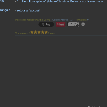
als
-
"... l'inculture galope" (Marie-Christine Bellosta sur lire-ecrire.org
français
-
retour à l'accueil
Posté par michelrenard à 00:01 -
Commentaires [
…
]
- Permalien [
#
]
Vous aimez ?
1 vote