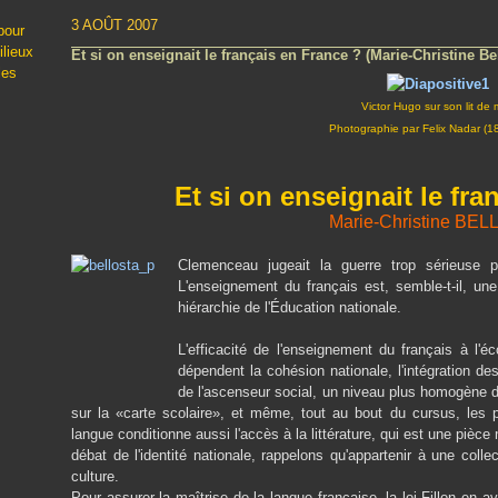
3 AOÛT 2007
pour
ilieux
Et si on enseignait le français en France ? (Marie-Christine Be
les
Victor Hugo sur son lit de 
Photographie par Felix Nadar (1
Et si on enseignait le fra
Marie-Christine BE
Clemenceau jugeait la guerre trop sérieuse 
L'enseignement du français est, semble-t-il, un
hiérarchie de l'Éducation nationale.
L'efficacité de l'enseignement du français à l'éc
dépendent la cohésion nationale, l'intégration de
de l'ascenseur social, un niveau plus homogène d
sur la «carte scolaire», et même, tout au bout du cursus, les p
langue conditionne aussi l'accès à la littérature, qui est une pièce 
débat de l'identité nationale, rappelons qu'appartenir à une colle
culture.
Pour assurer la maîtrise de la langue française, la loi Fillon en a