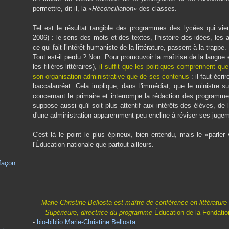
permettre, dit-il, la
«Réconciliation»
des classes.
Tel est le résultat tangible des programmes des lycées qui vien
2006) : le sens des mots et des textes, l'histoire des idées, les aut
ce qui fait l'intérêt humaniste de la littérature, passent à la trappe.
Tout est-il perdu ? Non. Pour promouvoir la maîtrise de la langue et
les filières littéraires),
il suffit que les politiques comprennent qu
son organisation administrative que de ses contenus
: il faut écr
baccalauréat. Cela implique, dans l'immédiat, que le ministre sus
concernant le primaire et interrompe la rédaction des programmes
suppose aussi qu'il soit plus attentif aux intérêts des élèves, de l
d'une administration apparemment peu encline à réviser ses juge
C'est là le point le plus épineux, bien entendu, mais le «parler
l'Éducation nationale que partout ailleurs.
 façon
Marie-Christine Bellosta est maître de conférence en littérature
Supérieure, directrice du programme
Éducation de la Fondation
-
bio-biblio Marie-Christine Bellosta