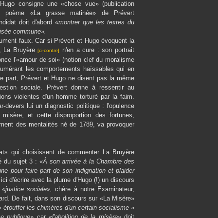
 Hugo consigne une «chose vue» (publication
e poème «La grasse matinée» de Prévert
ndidat doit d'abord
«montrer que les textes du
visée commune».
ument faux. Car si Prévert et Hugo évoquent la
e, La Bruyère
n'en a cure : son portrait
[ci-contre]
nce l'«amour de soi» (notion clef du moralisme
numérant les comportements haïssables qui en
re part, Prévert et Hugo ne disent pas la même
stion sociale. Prévert donne à ressentir au
ions violentes d'un homme torturé par la faim.
-devers lui un diagnostic politique : l'opulence
e misère, et cette disproportion des fortunes,
ement des mentalités né de 1789, va provoquer
dats qui choisissent de commenter La Bruyère
 du sujet 3 :
«À son arrivée à la Chambre des
une pour faire part de son indignation et plaider
t ici d'écrire avec la plume d'Hugo (!) un discours
e
«justice sociale»,
chère à notre Examinateur,
tard. De fait, dans son discours sur «La Misère»
« étouffer les chimères d'un certain socialisme »
ce publique»
car
«l'abolition de la misère»
doit