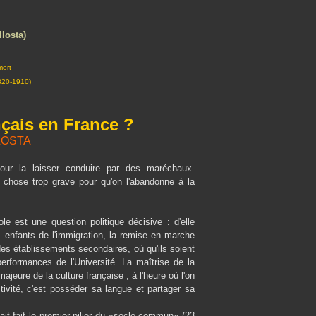
llosta)
mort
820-1910)
nçais en France ?
LLOSTA
pour la laisser conduire par des maréchaux.
e chose trop grave pour qu'on l'abandonne à la
ole est une question politique décisive : d'elle
s enfants de l'immigration, la remise en marche
es établissements secondaires, où qu'ils soient
erformances de l'Université. La maîtrise de la
majeure de la culture française ; à l'heure où l'on
ctivité, c'est posséder sa langue et partager sa
vait fait le premier pilier du «socle commun» (23