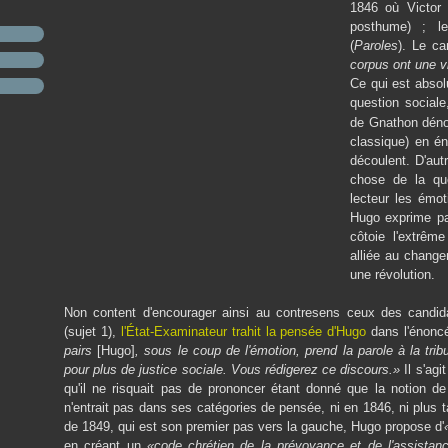
1846 où Victor
posthume) ; l
(
Paroles
). Le ca
corpus ont une 
Ce qui est absol
question social
de Gnathon déno
classique) en é
découlent. D'aut
chose de la que
lecteur les émot
Hugo exprime par
côtoie l'extrêm
alliée au chang
une révolution.
Non content d'encourager ainsi au contresens ceux des candi
(sujet 1),
l'État-Examinateur trahit la pensée d'Hugo
dans l'énoncé
pairs
[Hugo]
, sous le coup de l'émotion, prend la parole à la trib
pour plus de justice sociale. Vous rédigerez ce discours.»
Il s'agi
qu'il ne risquait pas de prononcer étant donné que la notion d
n'entrait pas dans ses catégories de pensée, ni en 1846, ni plus 
de 1849, qui est son premier pas vers la gauche, Hugo propose d'
en créant un
«code chrétien de la prévoyance et de l'assistan